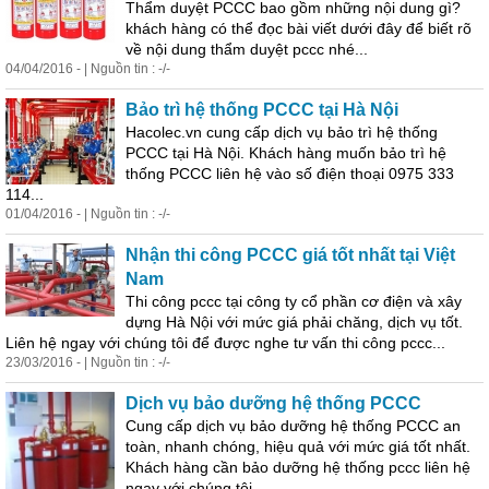
Thẩm duyệt
PCCC
bao gồm những nội dung gì?
khách hàng có thể đọc bài viết dưới đây để biết rõ
về nội dung thẩm duyệt
pccc
nhé...
04/04/2016 - | Nguồn tin : -/-
Bảo trì hệ thống
PCCC
tại Hà Nội
Hacolec.vn cung cấp dịch vụ bảo trì hệ thống
PCCC
tại Hà Nội. Khách hàng muốn bảo trì hệ
thống
PCCC
liên hệ vào số điện thoại 0975 333
114...
01/04/2016 - | Nguồn tin : -/-
Nhận thi công
PCCC
giá tốt nhất tại Việt
Nam
Thi công
pccc
tại công ty cổ phần cơ điện và xây
dựng Hà Nội với mức giá phải chăng, dịch vụ tốt.
Liên hệ ngay với chúng tôi để được nghe tư vấn thi công
pccc
...
23/03/2016 - | Nguồn tin : -/-
Dịch vụ bảo dưỡng hệ thống
PCCC
Cung cấp dịch vụ bảo dưỡng hệ thống
PCCC
an
toàn, nhanh chóng, hiệu quả với mức giá tốt nhất.
Khách hàng cần bảo dưỡng hệ thống
pccc
liên hệ
ngay với chúng tôi...