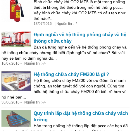
Bình chữa cháy khí CO2 MT5 là một trong những
thiết bị không thể thiếu trong mỗi hệ thống
pccc
.
Vậy bình chữa cháy khí CO2 MT5 có cấu tạo như
thế nào?...
13/07/2016 - | Nguồn tin : -/-
Định nghĩa về hệ thống phòng cháy và hệ
thống chữa cháy
Bạn đã từng nghe đến về hệ thống phòng cháy và
hệ thống chữa cháy nhưng đã biết định nghĩa về nó chưa? Bài viết
này sẽ làm rõ định nghĩa đó...
10/07/2016 - | Nguồn tin : -/-
Hệ thống chữa cháy FM200 là gì ?
Hệ thống chữa cháy FM200 với ưu điểm là nhanh
chóng, an toàn tuyệt đối với con người. Cùng tìm
hiểu hệ thống chữa cháy FM200 để biết rõ hơn về
nó nhé bạn...
30/06/2016 - | Nguồn tin : -/-
Quy trình
lắp
đặt
hệ thống chữa cháy vách
tường
Hẳn trong những hệ thống
lắp
đặt
pccc
các bạn đã