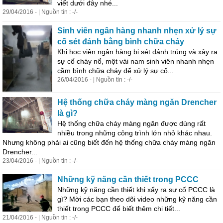
viết dưới đây nhé...
29/04/2016 - | Nguồn tin : -/-
Sinh viên ngân hàng nhanh nhẹn xử lý sự
cố sét đánh bằng bình chữa cháy
Khi học viện ngân hàng bị sét đánh trúng và xảy ra
sự cố cháy nổ, một vài nam sinh viên nhanh nhẹn
cầm bình chữa cháy để xử lý sự cố...
26/04/2016 - | Nguồn tin : -/-
Hệ thống chữa cháy màng ngăn Drencher
là gì?
Hệ thống chữa cháy màng ngăn được dùng rất
nhiều trong những công trình lớn nhỏ khác nhau.
Nhưng không phải ai cũng biết đến hệ thống chữa cháy màng ngăn
Drencher...
23/04/2016 - | Nguồn tin : -/-
Những kỹ năng cần thiết trong
PCCC
Những kỹ năng cần thiết khi xẩy ra sự cố
PCCC
là
gì? Mời các bạn theo dõi video những kỹ năng cần
thiết trong
PCCC
để biết thêm chi tiết...
21/04/2016 - | Nguồn tin : -/-