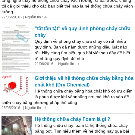
từng nghe thấy hệ thống chữa cháy vách tường. Ở bài trước, chúng
tôi đã giới thiệu cho các bạn biết thế nào là hệ thống chữa cháy vách
tường...
27/06/2016 - | Nguồn tin : -/-
"tất tần tật" về quy định phòng cháy chữa
cháy
Quy định về phòng cháy chữa cháy có rất nhiều
quy định. Bạn đã nắm được những điều luật nào
rồi. Hãy cùng tìm hiểu qua bài viết sau đây để biết
rõ những quy định đó nhé...
21/06/2016 - | Nguồn tin : -/-
Giới thiệu về hệ thống chữa cháy bằng hóa
chất khô (Dry Chemical)
Hệ thống chữa cháy bằng hóa chất khô có ưu điểm
là phun được khí vằonhũng nơi mà khó ra vào để
chữa cháy bằng phương pháp thủ công...
25/05/2016 - | Nguồn tin : -/-
Hệ thống chữa cháy Foam là gì ?
Hệ thống chữa cháy foam là hệ thống chữa cháy
bằng bột. Tìm hiểu thêm về hệ thống này qua bài