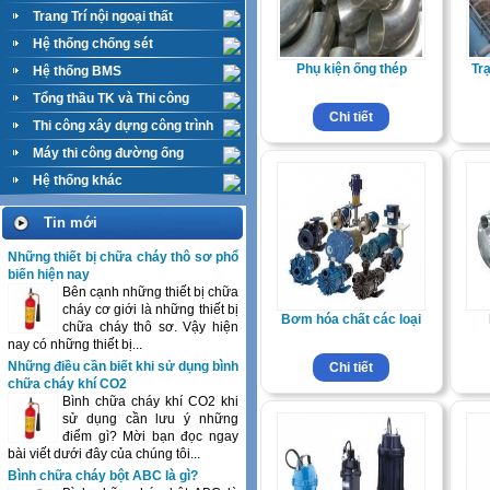
Trang Trí nội ngoại thất
Hệ thống chống sét
Phụ kiện ống thép
Tr
Hệ thống BMS
Tổng thầu TK và Thi công
Chi tiết
M&E
Thi công xây dựng công trình
Máy thi công đường ống
Hệ thống khác
Tin mới
Những thiết bị chữa cháy thô sơ phổ
biến hiện nay
Bên cạnh những thiết bị chữa
cháy cơ giới là những thiết bị
Bơm hóa chất các loại
chữa cháy thô sơ. Vậy hiện
nay có những thiết bị...
Những điều cần biết khi sử dụng bình
Chi tiết
chữa cháy khí CO2
Bình chữa cháy khí CO2 khi
sử dụng cần lưu ý những
điểm gì? Mời bạn đọc ngay
bài viết dưới đây của chúng tôi...
Bình chữa cháy bột ABC là gì?