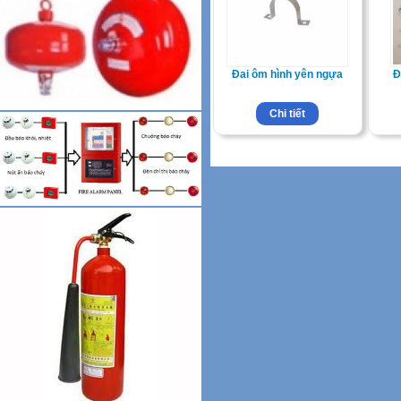
Đai ôm hình yên ngựa
Đ
Chi tiết