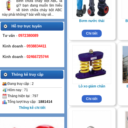
Bình chữa cháy bột ABC là
gì? bạn đang muốn tìm hiểu
về bình chữa cháy bột ABC
này phải không? bài viết này sẽ...
Bơm nước thải
B
Hỗ trợ trực tuyến
Chi tiết
Tư vấn
-
0972380089
Kinh doanh
-
0938834411
Kinh doanh
-
02466725744
Thống kê truy cập
Đang truy cập : 2
Lò xo giảm chấn
Hôm nay : 71
Tháng hiện tại : 797
Chi tiết
Tổng lượt truy cập :
1881414
Thống kê chi tiết