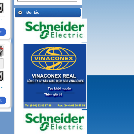
Đối tác
 -
ết
 -
ết