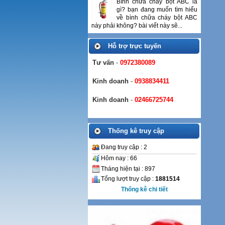
Bình chữa cháy bột ABC là
gì? bạn đang muốn tìm hiểu
về bình chữa cháy bột ABC
này phải không? bài viết này sẽ...
Hỗ trợ trực tuyến
Tư vấn
-
0972380089
Kinh doanh
-
0938834411
Kinh doanh
-
02466725744
Thống kê truy cập
Đang truy cập : 2
Hôm nay : 66
Tháng hiện tại : 897
Tổng lượt truy cập :
1881514
Thống kê chi tiết