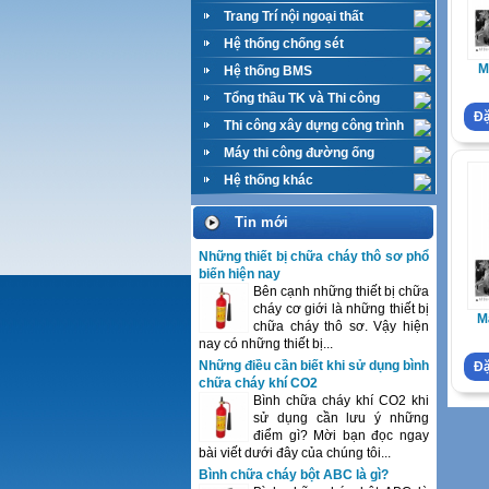
Trang Trí nội ngoại thất
Hệ thống chống sét
M
Hệ thống BMS
Tổng thầu TK và Thi công
Đặ
M&E
Thi công xây dựng công trình
Máy thi công đường ống
Hệ thống khác
Tin mới
Những thiết bị chữa cháy thô sơ phổ
biến hiện nay
Bên cạnh những thiết bị chữa
cháy cơ giới là những thiết bị
M
chữa cháy thô sơ. Vậy hiện
nay có những thiết bị...
Những điều cần biết khi sử dụng bình
Đặ
chữa cháy khí CO2
Bình chữa cháy khí CO2 khi
sử dụng cần lưu ý những
điểm gì? Mời bạn đọc ngay
bài viết dưới đây của chúng tôi...
Bình chữa cháy bột ABC là gì?