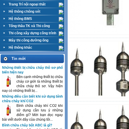
Trang Trí nội ngoại thất
Hệ thống chống sét
Hệ thống BMS
Tổng thầu TK và Thi công
M&E
Thi công xây dựng công trình
Máy thi công đường ống
Hệ thống khác
Tin mới
Những thiết bị chữa cháy thô sơ phổ
biến hiện nay
Bên cạnh những thiết bị chữa
cháy cơ giới là những thiết bị
chữa cháy thô sơ. Vậy hiện
nay có những thiết bị...
Những điều cần biết khi sử dụng bình
chữa cháy khí CO2
Bình chữa cháy khí CO2 khi
sử dụng cần lưu ý những
điểm gì? Mời bạn đọc ngay
bài viết dưới đây của chúng tôi...
Bình chữa cháy bột ABC là gì?