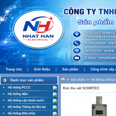
Trang chủ
|
Giới thiệu
|
Sản phẩm
|
Công trình xây
»
»
Sản phẩm
Hệ thống chống s
Danh mục sản phẩm
Hệ thống PCCC
Kim thu sét SCHIRTEC
Hệ thống điện
Hệ thống cấp thoát nước
Hệ thống Thông tin liên lạc
Hệ thống Điều Hòa