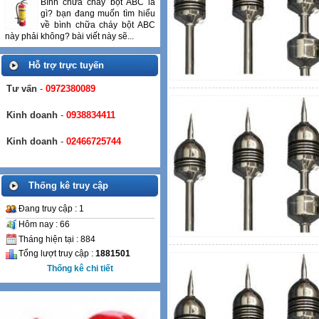
Bình chữa cháy bột ABC là
gì? bạn đang muốn tìm hiểu
về bình chữa cháy bột ABC
này phải không? bài viết này sẽ...
Hỗ trợ trực tuyến
Tư vấn
-
0972380089
Kinh doanh
-
0938834411
Kinh doanh
-
02466725744
Thống kê truy cập
Đang truy cập : 1
Hôm nay : 66
Tháng hiện tại : 884
Tổng lượt truy cập :
1881501
Thống kê chi tiết