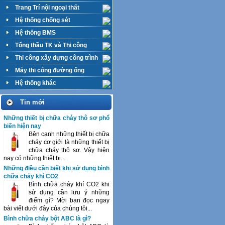
Trang Trí nội ngoại thất
Hệ thống chống sét
Hệ thống BMS
Tổng thầu TK và Thi công
M&E
Thi công xây dựng công trình
Máy thi công đường ống
Hệ thống khác
Tin mới
Những thiết bị chữa cháy thô sơ phổ
biến hiện nay
Bên cạnh những thiết bị chữa
cháy cơ giới là những thiết bị
chữa cháy thô sơ. Vậy hiện
nay có những thiết bị...
Những điều cần biết khi sử dụng bình
chữa cháy khí CO2
Bình chữa cháy khí CO2 khi
sử dụng cần lưu ý những
điểm gì? Mời bạn đọc ngay
bài viết dưới đây của chúng tôi...
Bình chữa cháy bột ABC là gì?