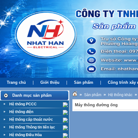
Trang chủ
|
Giới thiệu
|
Sản phẩm
|
Công trình xây
»
»
»
Sản phẩm
Hệ thống khác
Danh mục sản phẩm
Hệ thống PCCC
Máy thông đường ống
Hệ thống điện
Hệ thống cấp thoát nước
Hệ thống Thông tin liên lạc
Hệ thống Điều Hòa