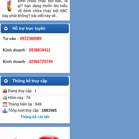
Bình chữa cháy bột ABC là
gì? bạn đang muốn tìm hiểu
về bình chữa cháy bột ABC
này phải không? bài viết này sẽ...
Hỗ trợ trực tuyến
Tư vấn
-
0972380089
Kinh doanh
-
0938834411
Kinh doanh
-
02466725744
Thống kê truy cập
Đang truy cập : 1
Hôm nay : 78
Tháng hiện tại : 948
Tổng lượt truy cập :
1881565
Thống kê chi tiết