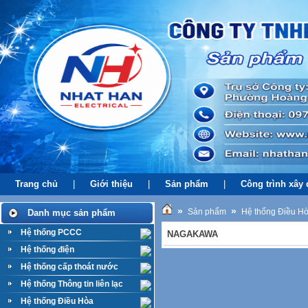
Trang chủ
|
Giới thiệu
|
Sản phẩm
|
Công trình xây
»
»
Sản phẩm
Hệ thống Điều H
Danh mục sản phẩm
Hệ thống PCCC
NAGAKAWA
Hệ thống điện
Hệ thống cấp thoát nước
Hệ thống Thông tin liên lạc
Hệ thống Điều Hòa