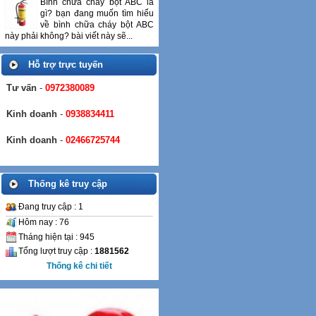
Bình chữa cháy bột ABC là
gì? bạn đang muốn tìm hiểu
về bình chữa cháy bột ABC
này phải không? bài viết này sẽ...
Hỗ trợ trực tuyến
Tư vấn
-
0972380089
Kinh doanh
-
0938834411
Kinh doanh
-
02466725744
Thống kê truy cập
Đang truy cập : 1
Hôm nay : 76
Tháng hiện tại : 945
Tổng lượt truy cập :
1881562
Thống kê chi tiết