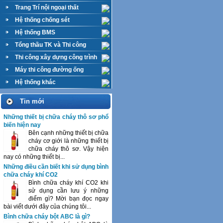
Trang Trí nội ngoại thất
Hệ thống chống sét
Hệ thống BMS
Tổng thầu TK và Thi công
M&E
Thi công xây dựng công trình
Máy thi công đường ống
Hệ thống khác
Tin mới
Những thiết bị chữa cháy thô sơ phổ
biến hiện nay
Bên cạnh những thiết bị chữa
cháy cơ giới là những thiết bị
chữa cháy thô sơ. Vậy hiện
nay có những thiết bị...
Những điều cần biết khi sử dụng bình
chữa cháy khí CO2
Bình chữa cháy khí CO2 khi
sử dụng cần lưu ý những
điểm gì? Mời bạn đọc ngay
bài viết dưới đây của chúng tôi...
Bình chữa cháy bột ABC là gì?