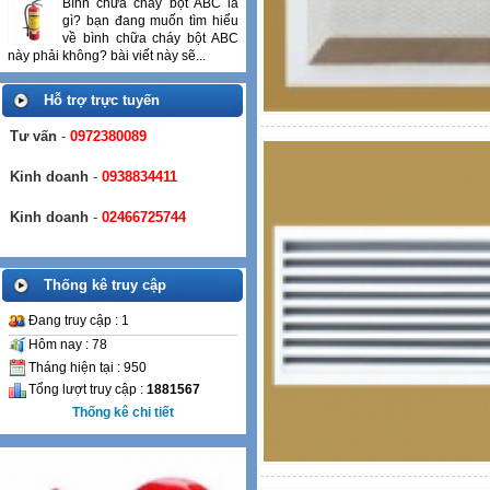
Bình chữa cháy bột ABC là
gì? bạn đang muốn tìm hiểu
về bình chữa cháy bột ABC
này phải không? bài viết này sẽ...
Hỗ trợ trực tuyến
Tư vấn
-
0972380089
Kinh doanh
-
0938834411
Kinh doanh
-
02466725744
Thống kê truy cập
Đang truy cập : 1
Hôm nay : 78
Tháng hiện tại : 950
Tổng lượt truy cập :
1881567
Thống kê chi tiết