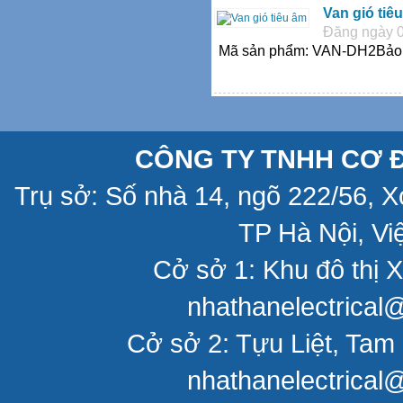
Van gió tiê
Đăng ngày 0
Mã sản phẩm: VAN-DH2Bảo h
CÔNG TY TNHH CƠ Đ
Trụ sở: Số nhà 14, ngõ 222/56, 
TP Hà Nội, Vi
Cở sở 1: Khu đô thị X
nhathanelectrical
Cở sở 2: Tựu Liệt, Tam 
nhathanelectrical