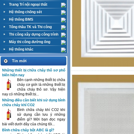
Trang Trí nội ngoại thất
Hệ thống chống sét
Hệ thống BMS
Tổng thầu TK và Thi công
M&E
Thi công xây dựng công trình
Máy thi công đường ống
Hệ thống khác
Tin mới
Những thiết bị chữa cháy thô sơ phổ
biến hiện nay
Bên cạnh những thiết bị chữa
cháy cơ giới là những thiết bị
chữa cháy thô sơ. Vậy hiện
nay có những thiết bị...
Những điều cần biết khi sử dụng bình
chữa cháy khí CO2
Bình chữa cháy khí CO2 khi
sử dụng cần lưu ý những
điểm gì? Mời bạn đọc ngay
bài viết dưới đây của chúng tôi...
Bình chữa cháy bột ABC là gì?