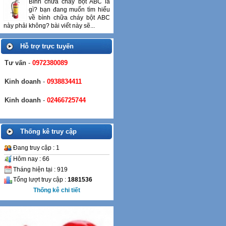
Bình chữa cháy bột ABC là
gì? bạn đang muốn tìm hiểu
về bình chữa cháy bột ABC
này phải không? bài viết này sẽ...
Hỗ trợ trực tuyến
Tư vấn
-
0972380089
Kinh doanh
-
0938834411
Kinh doanh
-
02466725744
Thống kê truy cập
Đang truy cập : 1
Hôm nay : 66
Tháng hiện tại : 919
Tổng lượt truy cập :
1881536
Thống kê chi tiết