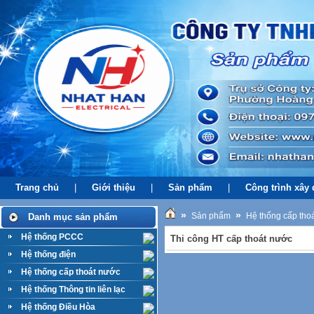
Trang chủ
|
Giới thiệu
|
Sản phẩm
|
Công trình xây
»
»
Sản phẩm
Hệ thống cấp tho
Danh mục sản phẩm
Hệ thống PCCC
Thi công HT cấp thoát nước
Hệ thống điện
Hệ thống cấp thoát nước
Hệ thống Thông tin liên lạc
Hệ thống Điều Hòa