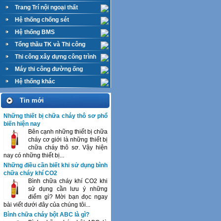
Trang Trí nội ngoại thất
Hệ thống chống sét
Hệ thống BMS
Tổng thầu TK và Thi công
M&E
Thi công xây dựng công trình
Máy thi công đường ống
Hệ thống khác
Tin mới
Những thiết bị chữa cháy thô sơ phổ
biến hiện nay
Bên cạnh những thiết bị chữa
cháy cơ giới là những thiết bị
chữa cháy thô sơ. Vậy hiện
nay có những thiết bị...
Những điều cần biết khi sử dụng bình
chữa cháy khí CO2
Bình chữa cháy khí CO2 khi
sử dụng cần lưu ý những
điểm gì? Mời bạn đọc ngay
bài viết dưới đây của chúng tôi...
Bình chữa cháy bột ABC là gì?