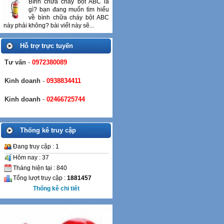
Bình chữa cháy bột ABC là
gì? bạn đang muốn tìm hiểu
về bình chữa cháy bột ABC
này phải không? bài viết này sẽ...
Hỗ trợ trực tuyến
Tư vấn
-
0972380089
Kinh doanh
-
0938834411
Kinh doanh
-
02466725744
Thống kê truy cập
Đang truy cập : 1
Hôm nay : 37
Tháng hiện tại : 840
Tổng lượt truy cập :
1881457
Thống kê chi tiết