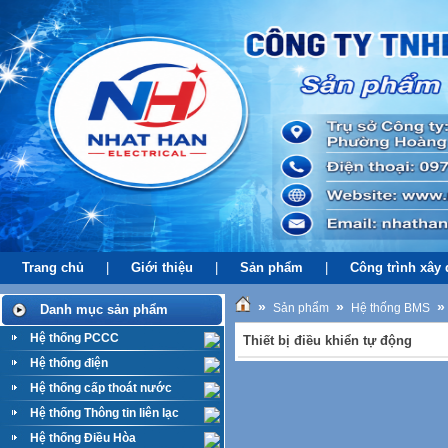
Trang chủ
|
Giới thiệu
|
Sản phẩm
|
Công trình xây
»
»
»
Sản phẩm
Hệ thống BMS
Danh mục sản phẩm
Hệ thống PCCC
Thiết bị điều khiển tự động
Hệ thống điện
Hệ thống cấp thoát nước
Hệ thống Thông tin liên lạc
Hệ thống Điều Hòa