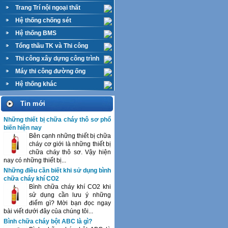
Trang Trí nội ngoại thất
Hệ thống chống sét
Hệ thống BMS
Tổng thầu TK và Thi công
M&E
Thi công xây dựng công trình
Máy thi công đường ống
Hệ thống khác
Tin mới
Những thiết bị chữa cháy thô sơ phổ
biến hiện nay
Bên cạnh những thiết bị chữa
cháy cơ giới là những thiết bị
chữa cháy thô sơ. Vậy hiện
nay có những thiết bị...
Những điều cần biết khi sử dụng bình
chữa cháy khí CO2
Bình chữa cháy khí CO2 khi
sử dụng cần lưu ý những
điểm gì? Mời bạn đọc ngay
bài viết dưới đây của chúng tôi...
Bình chữa cháy bột ABC là gì?