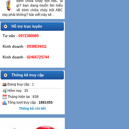
Bình chữa cháy bột ABC là
gì? bạn đang muốn tìm hiểu
về bình chữa cháy bột ABC
này phải không? bài viết này sẽ...
Hỗ trợ trực tuyến
Tư vấn
-
0972380089
Kinh doanh
-
0938834411
Kinh doanh
-
02466725744
Thống kê truy cập
Đang truy cập : 1
Hôm nay : 35
Tháng hiện tại : 838
Tổng lượt truy cập :
1881455
Thống kê chi tiết