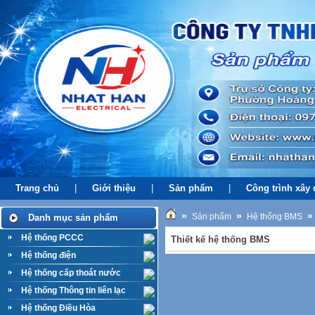
Trang chủ
|
Giới thiệu
|
Sản phẩm
|
Công trình xây
»
»
»
Sản phẩm
Hệ thống BMS
Danh mục sản phẩm
Hệ thống PCCC
Thiết kế hệ thống BMS
Hệ thống điện
Hệ thống cấp thoát nước
Hệ thống Thông tin liên lạc
Hệ thống Điều Hòa