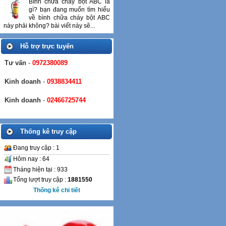
Bình chữa cháy bột ABC là
gì? bạn đang muốn tìm hiểu
về bình chữa cháy bột ABC
này phải không? bài viết này sẽ...
Hỗ trợ trực tuyến
Tư vấn
-
0972380089
Kinh doanh
-
0938834411
Kinh doanh
-
02466725744
Thống kê truy cập
Đang truy cập : 1
Hôm nay : 64
Tháng hiện tại : 933
Tổng lượt truy cập :
1881550
Thống kê chi tiết