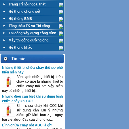
Trang Trí nội ngoại thất
Hệ thống chống sét
Hệ thống BMS
Tổng thầu TK và Thi công
M&E
Thi công xây dựng công trình
Máy thi công đường ống
Hệ thống khác
Tin mới
Những thiết bị chữa cháy thô sơ phổ
biến hiện nay
Bên cạnh những thiết bị chữa
cháy cơ giới là những thiết bị
chữa cháy thô sơ. Vậy hiện
nay có những thiết bị...
Những điều cần biết khi sử dụng bình
chữa cháy khí CO2
Bình chữa cháy khí CO2 khi
sử dụng cần lưu ý những
điểm gì? Mời bạn đọc ngay
bài viết dưới đây của chúng tôi...
Bình chữa cháy bột ABC là gì?