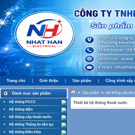
Trang chủ
|
Giới thiệu
|
Sản phẩm
|
Công trình xây
»
»
Sản phẩm
Hệ thống cấp tho
Danh mục sản phẩm
Hệ thống PCCC
Thiết kế hệ thống thoát nước
Hệ thống điện
Hệ thống cấp thoát nước
Hệ thống Thông tin liên lạc
Hệ thống Điều Hòa