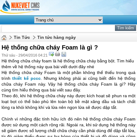
Tin Tức
Tin tức hàng ngày
Hệ thống chữa cháy Foam là gì ?
Thứ sáu - 29/04/2016 04:21
Hệ thống chữa cháy foam là hệ thống chữa cháy bằng bột. Tìm hiểu
thêm về hệ thống này qua bài viết dưới đây nhé
Hệ thống chữa cháy Foam là một phần không thể thiếu trong quá
trình
thiết kế pccc
. Nhưng không phải ai cũng biết đến hệ thống
chữa cháy Foam này. Vậy hệ thống chữa cháy Foam là gì? Hãy
cùng tìm hiểu thông qua bài viết sau đây.
Theo đó, khi hệ thống chữa cháy này được kích hoạt sẽ phun ra một
loạt bọt có thể bảo phủ lên toàn bộ bề mặt xăng dầu và tách chất
lỏng ra khỏi không khí và lửa nên ngọn lửa sẽ được dập tắt.
Chính vì những đặc tính hữu ích đó nên hệ thống chữa cháy Foam
được sử dụng một cách rộng rãi. Ngoài ra, khi sử dụng hệ thống này
sẽ giảm đươc số lượng chất chữa cháy cần phải dùng để dập tắt lửa,
từ đó giảm thiểu được sự hư hỏng của thiết bị và đồ dùng và cũng