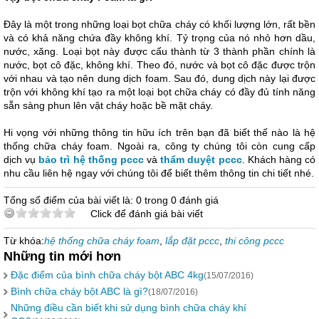
Đây là một trong những loại bọt chữa cháy có khối lượng lớn, rất bền
và có khả năng chứa đầy không khí. Tỷ trọng của nó nhỏ hơn dầu,
nước, xăng. Loại bọt này được cấu thành từ 3 thành phần chính là
nước, bọt cô đặc, không khí. Theo đó, nước và bọt cô đặc được trộn
với nhau và tạo nên dung dịch foam. Sau đó, dung dịch này lại được
trộn với không khí tạo ra một loại bọt chữa cháy có đầy đủ tính năng
sẵn sàng phun lên vật cháy hoặc bề mặt cháy.
Hi vọng với những thông tin hữu ích trên bạn đã biết thế nào là hệ
thống chữa cháy foam. Ngoài ra, công ty chúng tôi còn cung cấp
dịch vụ
bảo trì hệ thống pccc
và
thẩm duyệt pccc
. Khách hàng có
nhu cầu liên hệ ngay với chúng tôi để biết thêm thông tin chi tiết nhé.
Tổng số điểm của bài viết là: 0 trong 0 đánh giá
Click để đánh giá bài viết
Từ khóa:
hệ thống chữa cháy foam
,
lắp đặt pccc
,
thi công pccc
Những tin mới hơn
Đặc điểm của bình chữa cháy bột ABC 4kg
(15/07/2016)
Bình chữa cháy bột ABC là gì?
(18/07/2016)
Những điều cần biết khi sử dụng bình chữa cháy khí